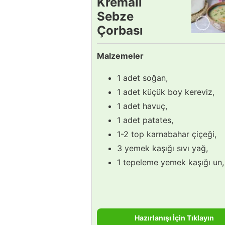
Kremalı
Sebze
Çorbası
Tarifi
Malzemeler
1 adet soğan,
1 adet küçük boy kereviz,
1 adet havuç,
1 adet patates,
1-2 top karnabahar çiçeği,
3 yemek kaşığı sıvı yağ,
1 tepeleme yemek kaşığı un,
Hazırlanışı İçin Tıklayın