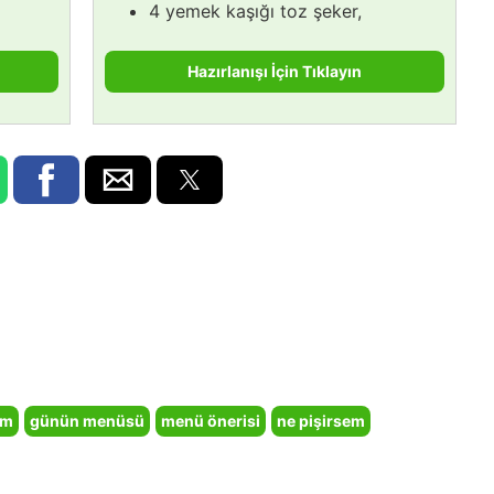
4 yemek kaşığı toz şeker,
Hazırlanışı İçin Tıklayın
em
günün menüsü
menü önerisi
ne pişirsem