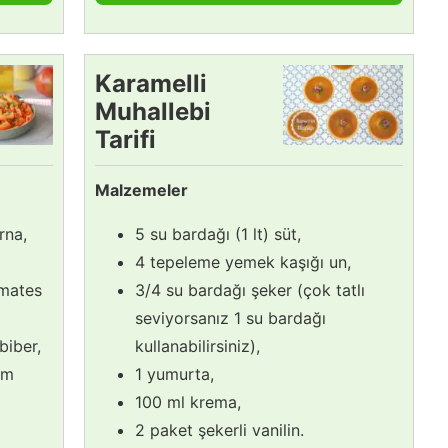
Karamelli
Muhallebi
Tarifi
Malzemeler
rna,
5 su bardağı (1 lt) süt,
4 tepeleme yemek kaşığı un,
omates
3/4 su bardağı şeker (çok tatlı
seviyorsanız 1 su bardağı
 biber,
kullanabilirsiniz),
em
1 yumurta,
100 ml krema,
2 paket şekerli vanilin.