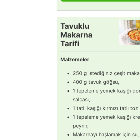
Tavuklu
Makarna
Tarifi
Malzemeler
250 g istediğiniz çeşit maka
400 g tavuk göğsü,
1 tepeleme yemek kaşığı d
salçası,
1 tatlı kaşığı kırmızı tatlı toz
1 tepeleme yemek kaşığı kr
peynir,
Makarnayı haşlamak için su,