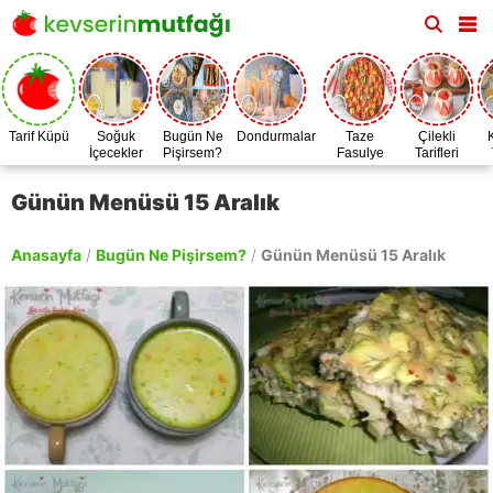
Tarif Küpü
Soğuk
Bugün Ne
Dondurmalar
Taze
Çilekli
İçecekler
Pişirsem?
Fasulye
Tarifleri
Zamanı
Günün Menüsü 15 Aralık
Anasayfa
/
Bugün Ne Pişirsem?
/
Günün Menüsü 15 Aralık