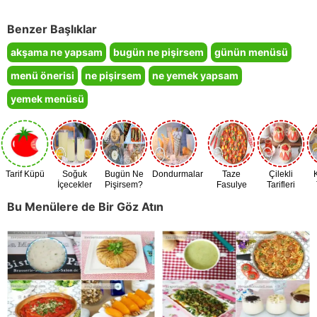
Benzer Başlıklar
akşama ne yapsam
bugün ne pişirsem
günün menüsü
menü önerisi
ne pişirsem
ne yemek yapsam
yemek menüsü
Tarif Küpü
Soğuk
Bugün Ne
Dondurmalar
Taze
Çilekli
İçecekler
Pişirsem?
Fasulye
Tarifleri
Zamanı
Bu Menülere de Bir Göz Atın