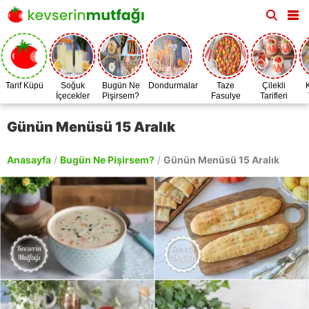
Tarif Küpü
Soğuk
Bugün Ne
Dondurmalar
Taze
Çilekli
İçecekler
Pişirsem?
Fasulye
Tarifleri
Zamanı
Günün Menüsü 15 Aralık
Anasayfa
/
Bugün Ne Pişirsem?
/
Günün Menüsü 15 Aralık