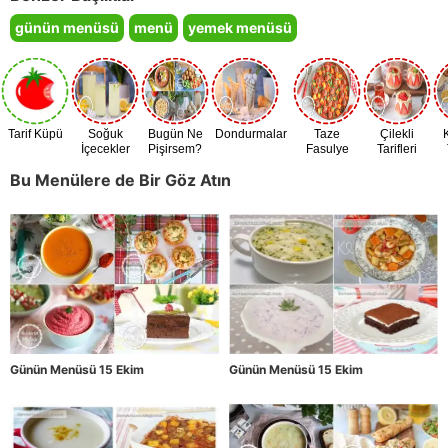
günün menüsü
menü
yemek menüsü
Tarif Küpü
Soğuk
Bugün Ne
Dondurmalar
Taze
Çilekli
İçecekler
Pişirsem?
Fasulye
Tarifleri
Zamanı
Bu Menülere de Bir Göz Atın
Günün Menüsü 15 Ekim
Günün Menüsü 15 Ekim