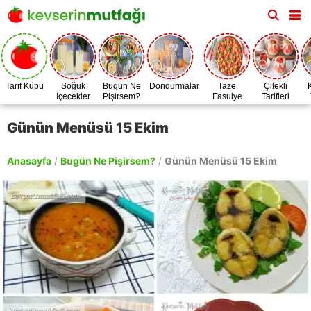
Tarif Küpü
Soğuk
Bugün Ne
Dondurmalar
Taze
Çilekli
İçecekler
Pişirsem?
Fasulye
Tarifleri
Zamanı
Günün Menüsü 15 Ekim
Anasayfa
/
Bugün Ne Pişirsem?
/
Günün Menüsü 15 Ekim