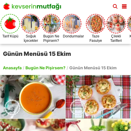
Tarif Küpü
Soğuk
Bugün Ne
Dondurmalar
Taze
Çilekli
İçecekler
Pişirsem?
Fasulye
Tarifleri
Zamanı
Günün Menüsü 15 Ekim
Anasayfa
/
Bugün Ne Pişirsem?
/
Günün Menüsü 15 Ekim