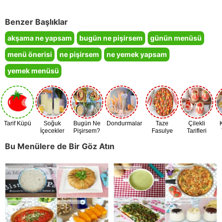
Benzer Başlıklar
akşama ne yapsam
bugün ne pişirsem
günün menüsü
menü önerisi
ne pişirsem
ne yemek yapsam
yemek menüsü
Tarif Küpü
Soğuk
Bugün Ne
Dondurmalar
Taze
Çilekli
İçecekler
Pişirsem?
Fasulye
Tarifleri
Zamanı
Bu Menülere de Bir Göz Atın