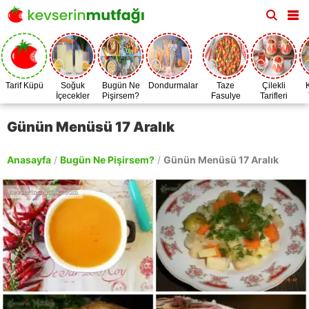
Tarif Küpü
Soğuk
Bugün Ne
Dondurmalar
Taze
Çilekli
İçecekler
Pişirsem?
Fasulye
Tarifleri
Zamanı
Günün Menüsü 17 Aralık
Anasayfa
/
Bugün Ne Pişirsem?
/
Günün Menüsü 17 Aralık