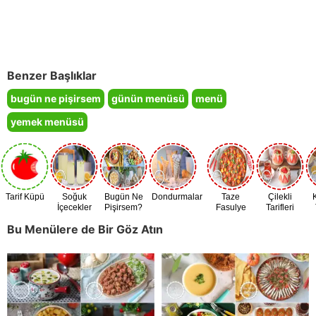
Benzer Başlıklar
bugün ne pişirsem
günün menüsü
menü
yemek menüsü
Tarif Küpü
Soğuk
Bugün Ne
Dondurmalar
Taze
Çilekli
İçecekler
Pişirsem?
Fasulye
Tarifleri
Zamanı
Bu Menülere de Bir Göz Atın