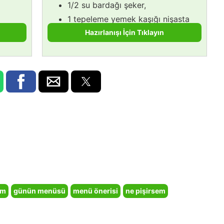
1/2 su bardağı şeker,
1 tepeleme yemek kaşığı nişasta
(buğday/mısır farketmez).
Hazırlanışı İçin Tıklayın
em
günün menüsü
menü önerisi
ne pişirsem