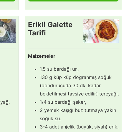
Erikli Galette
Tarifi
Malzemeler
1,5 su bardağı un,
130 g küp küp doğranmış soğuk
(dondurucuda 30 dk. kadar
bekletilmesi tavsiye edilir) tereyağı,
eyağ.
1/4 su bardağı şeker,
2 yemek kaşığı buz tutmaya yakın
soğuk su.
3-4 adet anjelik (büyük, siyah) erik,