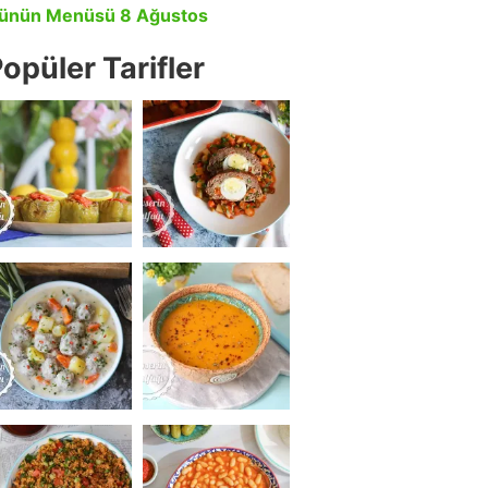
ünün Menüsü 8 Ağustos
opüler Tarifler