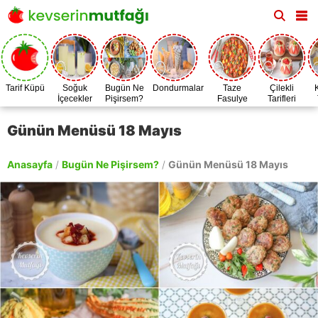
Tarif Küpü
Soğuk
Bugün Ne
Dondurmalar
Taze
Çilekli
İçecekler
Pişirsem?
Fasulye
Tarifleri
Zamanı
Günün Menüsü 18 Mayıs
Anasayfa
/
Bugün Ne Pişirsem?
/
Günün Menüsü 18 Mayıs