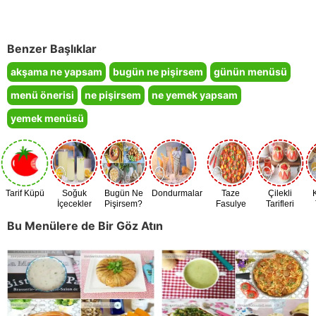
Benzer Başlıklar
akşama ne yapsam
bugün ne pişirsem
günün menüsü
menü önerisi
ne pişirsem
ne yemek yapsam
yemek menüsü
Tarif Küpü
Soğuk
Bugün Ne
Dondurmalar
Taze
Çilekli
İçecekler
Pişirsem?
Fasulye
Tarifleri
Zamanı
Bu Menülere de Bir Göz Atın