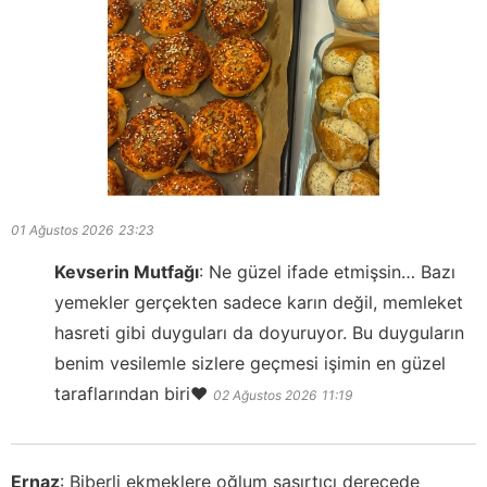
01 Ağustos 2026
23:23
Kevserin Mutfağı
:
Ne güzel ifade etmişsin… Bazı
yemekler gerçekten sadece karın değil, memleket
hasreti gibi duyguları da doyuruyor. Bu duyguların
benim vesilemle sizlere geçmesi işimin en güzel
taraflarından biri❤️
02 Ağustos 2026
11:19
Ernaz
:
Biberli ekmeklere oğlum şaşırtıcı derecede