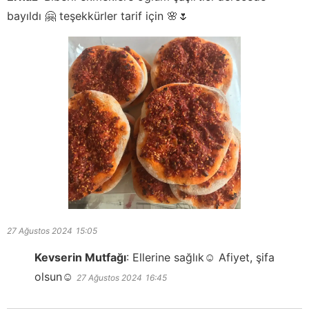
bayıldı 🤗 teşekkürler tarif için 🌸🌷
27 Ağustos 2024
15:05
Kevserin Mutfağı
:
Ellerine sağlık☺️ Afiyet, şifa
olsun☺️
27 Ağustos 2024
16:45