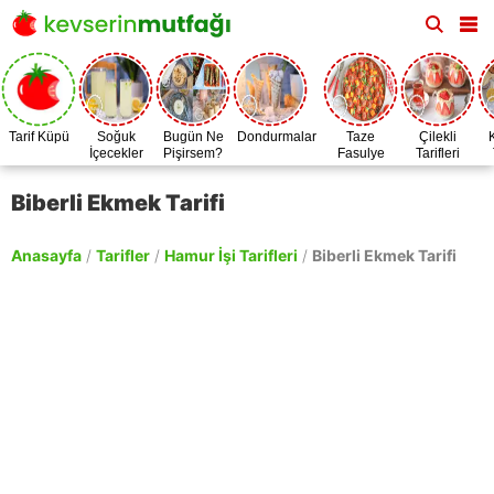
Tarif Küpü
Soğuk
Bugün Ne
Dondurmalar
Taze
Çilekli
İçecekler
Pişirsem?
Fasulye
Tarifleri
Zamanı
Biberli Ekmek Tarifi
Anasayfa
/
Tarifler
/
Hamur İşi Tarifleri
/
Biberli Ekmek Tarifi