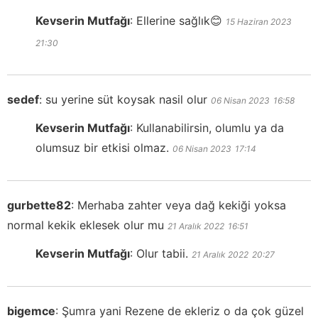
Kevserin Mutfağı
:
Ellerine sağlık😊
15 Haziran 2023
21:30
sedef
:
su yerine süt koysak nasil olur
06 Nisan 2023
16:58
Kevserin Mutfağı
:
Kullanabilirsin, olumlu ya da
olumsuz bir etkisi olmaz.
06 Nisan 2023
17:14
gurbette82
:
Merhaba zahter veya dağ kekiği yoksa
normal kekik eklesek olur mu
21 Aralık 2022
16:51
Kevserin Mutfağı
:
Olur tabii.
21 Aralık 2022
20:27
bigemce
:
Şumra yani Rezene de ekleriz o da çok güzel