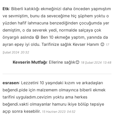
Etk
:
Biberli katıklığı ekmeğinizi daha önceden yapmıştım
ve sevmiştim, bunu da seveceğime hiç şüphem yoktu o
yüzden hafif lahmacuna benzediğinden çocuğumda yer
demiştim, o da severek yedi, normalde salçaya çok
önyargılı aslında 😄 Ben 10 ekmeğe yaptım, yanında da
ayran epey iyi oldu. Tarifinize sağlık Kevser Hanım 😌
17
Şubat 2024
20:32
Kevserin Mutfağı
:
Ellerine sağlık😊
18 Şubat 2024
13:48
esrasen
:
Lezzetini 10 yaşındaki kızım ve arkadaşları
beğendi.pide için malzemem olmayınca biberli ekmek
tarifini uyguladım.cevizim yoktu ama herkes
beğendi.vakti olmayanlar hamuru ikiye bölüp tepsiye
açıp sonra kesebilir.
15 Haziran 2023
04:52