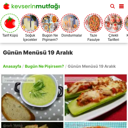
Tarif Küpü
Soğuk
Bugün Ne
Dondurmalar
Taze
Çilekli
İçecekler
Pişirsem?
Fasulye
Tarifleri
Zamanı
Günün Menüsü 19 Aralık
Anasayfa
/
Bugün Ne Pişirsem?
/
Günün Menüsü 19 Aralık