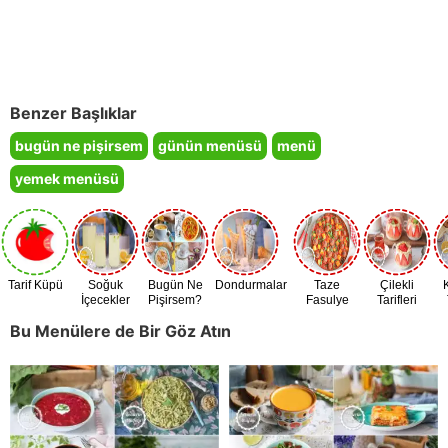
Benzer Başlıklar
bugün ne pişirsem
günün menüsü
menü
yemek menüsü
Tarif Küpü
Soğuk
Bugün Ne
Dondurmalar
Taze
Çilekli
İçecekler
Pişirsem?
Fasulye
Tarifleri
Zamanı
Bu Menülere de Bir Göz Atın