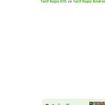
Tarif Küpü iOS
ve
Tarif Küpü Andro