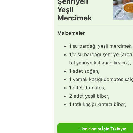
Şehriyeli
Yeşil
Mercimek
Çorbası
Malzemeler
Tarifi
1 su bardağı yeşil mercimek,
1/2 su bardağı şehriye (arpa
tel şehriye kullanabilirsiniz),
1 adet soğan,
1 yemek kaşığı domates salç
1 adet domates,
2 adet yeşil biber,
1 tatlı kaşığı kırmızı biber,
Hazırlanışı İçin Tıklayın