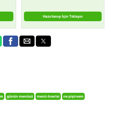
Hazırlanışı İçin Tıklayın
em
günün menüsü
menü önerisi
ne pişirsem