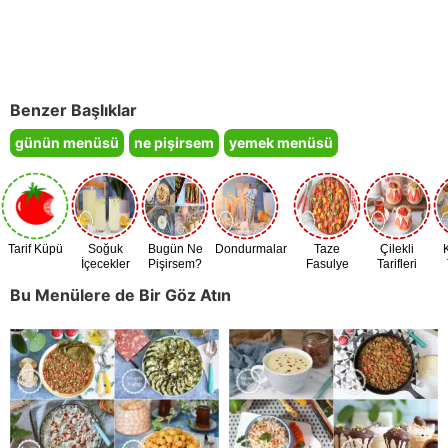
Benzer Başlıklar
günün menüsü
ne pişirsem
yemek menüsü
Tarif Küpü
Soğuk
Bugün Ne
Dondurmalar
Taze
Çilekli
İçecekler
Pişirsem?
Fasulye
Tarifleri
Zamanı
Bu Menülere de Bir Göz Atın