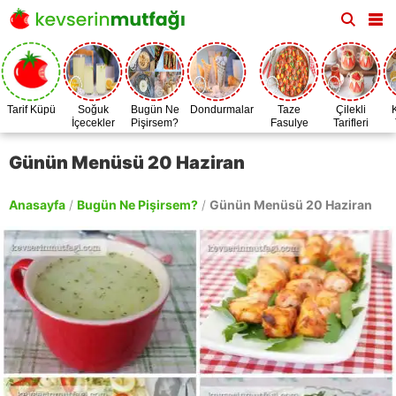
Tarif Küpü
Soğuk
Bugün Ne
Dondurmalar
Taze
Çilekli
İçecekler
Pişirsem?
Fasulye
Tarifleri
Zamanı
Günün Menüsü 20 Haziran
Anasayfa
/
Bugün Ne Pişirsem?
/
Günün Menüsü 20 Haziran