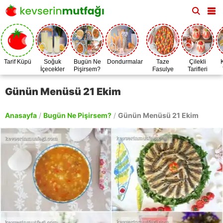
Tarif Küpü
Soğuk
Bugün Ne
Dondurmalar
Taze
Çilekli
İçecekler
Pişirsem?
Fasulye
Tarifleri
Zamanı
Günün Menüsü 21 Ekim
Anasayfa
/
Bugün Ne Pişirsem?
/
Günün Menüsü 21 Ekim