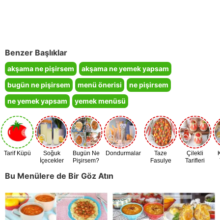
Benzer Başlıklar
akşama ne pişirsem
akşama ne yemek yapsam
bugün ne pişirsem
menü önerisi
ne pişirsem
ne yemek yapsam
yemek menüsü
Tarif Küpü
Soğuk
Bugün Ne
Dondurmalar
Taze
Çilekli
İçecekler
Pişirsem?
Fasulye
Tarifleri
Zamanı
Bu Menülere de Bir Göz Atın