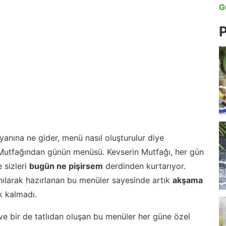
G
P
anına ne gider, menü nasıl oluşturulur diye
 Mutfağından günün menüsü. Kevserin Mutfağı, her gün
 sizleri
bugün ne pişirsem
derdinden kurtarıyor.
nılarak hazırlanan bu menüler sayesinde artık
akşama
 kalmadı.
ve bir de tatlıdan oluşan bu menüler her güne özel