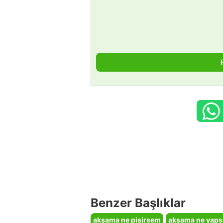
Benzer Başlıklar
akşama ne pişirsem
akşama ne yap