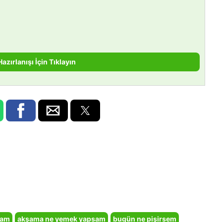
Hazırlanışı İçin Tıklayın
sam
akşama ne yemek yapsam
bugün ne pişirsem