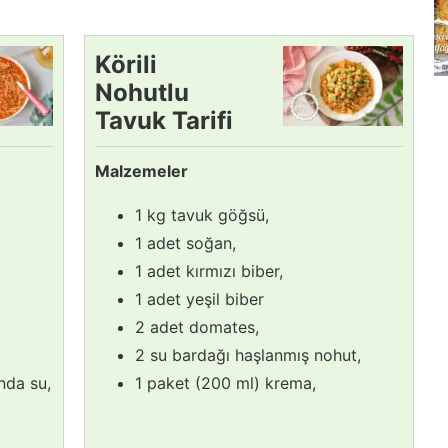
Körili
Nohutlu
Tavuk Tarifi
Malzemeler
1 kg tavuk göğsü,
1 adet soğan,
1 adet kırmızı biber,
1 adet yeşil biber
2 adet domates,
2 su bardağı haşlanmış nohut,
nda su,
1 paket (200 ml) krema,