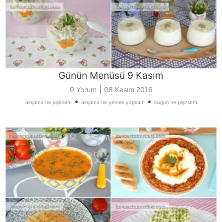
Günün Menüsü 9 Kasım
|
0 Yorum
08 Kasım 2016
•
•
akşama ne pişirsem
akşama ne yemek yapsam
bugün ne pişirsem