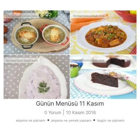
Günün Menüsü 11 Kasım
|
0 Yorum
10 Kasım 2016
•
•
akşama ne pişirsem
akşama ne yemek yapsam
bugün ne pişirsem