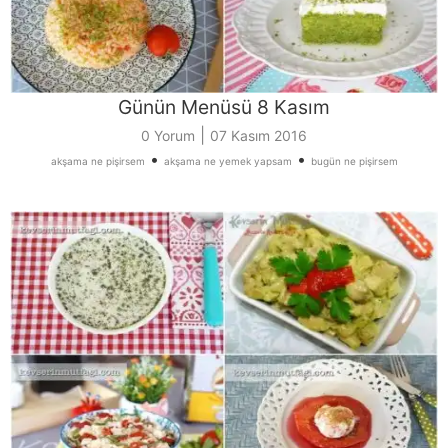
Günün Menüsü 8 Kasım
|
0 Yorum
07 Kasım 2016
•
•
akşama ne pişirsem
akşama ne yemek yapsam
bugün ne pişirsem