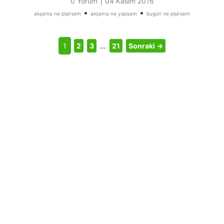
|
0 Yorum
04 Kasım 2016
•
•
akşama ne pişirsem
akşama ne yapsam
bugün ne pişirsem
1
2
3
…
21
Sonraki →