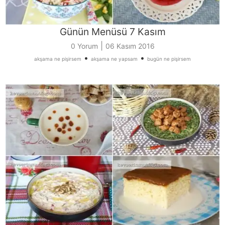
Günün Menüsü 7 Kasım
|
0 Yorum
06 Kasım 2016
•
•
akşama ne pişirsem
akşama ne yapsam
bugün ne pişirsem