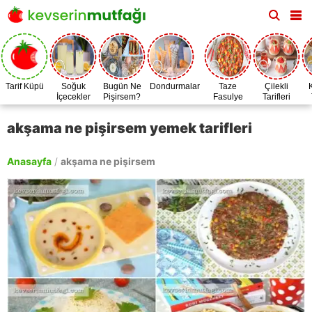
Tarif Küpü
Soğuk
Bugün Ne
Dondurmalar
Taze
Çilekli
İçecekler
Pişirsem?
Fasulye
Tarifleri
Zamanı
akşama ne pişirsem yemek tarifleri
Anasayfa
/
akşama ne pişirsem