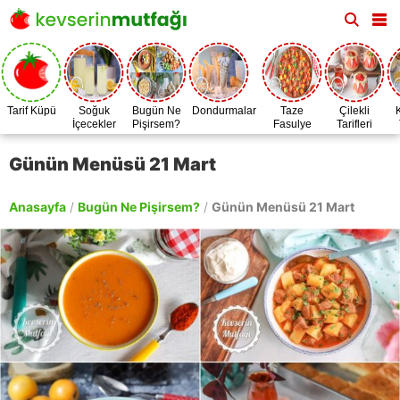
Tarif Küpü
Soğuk
Bugün Ne
Dondurmalar
Taze
Çilekli
İçecekler
Pişirsem?
Fasulye
Tarifleri
Zamanı
Günün Menüsü 21 Mart
Anasayfa
/
Bugün Ne Pişirsem?
/
Günün Menüsü 21 Mart