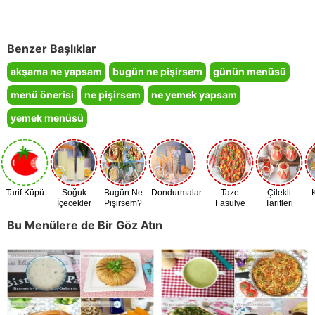
Benzer Başlıklar
akşama ne yapsam
bugün ne pişirsem
günün menüsü
menü önerisi
ne pişirsem
ne yemek yapsam
yemek menüsü
Tarif Küpü
Soğuk
Bugün Ne
Dondurmalar
Taze
Çilekli
İçecekler
Pişirsem?
Fasulye
Tarifleri
Zamanı
Bu Menülere de Bir Göz Atın