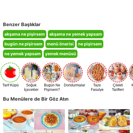
Benzer Başlıklar
akşama ne pişirsem
akşama ne yemek yapsam
bugün ne pişirsem
menü önerisi
ne pişirsem
ne yemek yapsam
yemek menüsü
Tarif Küpü
Soğuk
Bugün Ne
Dondurmalar
Taze
Çilekli
İçecekler
Pişirsem?
Fasulye
Tarifleri
Zamanı
Bu Menülere de Bir Göz Atın