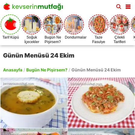
Tarif Küpü
Soğuk
Bugün Ne
Dondurmalar
Taze
Çilekli
İçecekler
Pişirsem?
Fasulye
Tarifleri
Zamanı
Günün Menüsü 24 Ekim
Anasayfa
/
Bugün Ne Pişirsem?
/
Günün Menüsü 24 Ekim