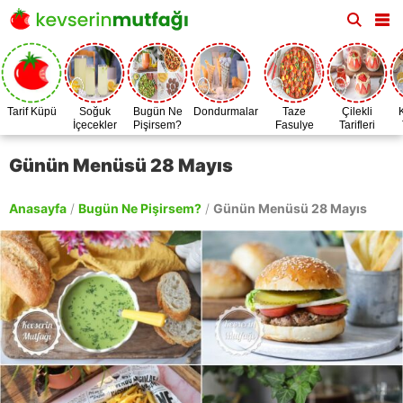
Tarif Küpü
Soğuk
Bugün Ne
Dondurmalar
Taze
Çilekli
İçecekler
Pişirsem?
Fasulye
Tarifleri
Zamanı
Günün Menüsü 28 Mayıs
Anasayfa
/
Bugün Ne Pişirsem?
/
Günün Menüsü 28 Mayıs