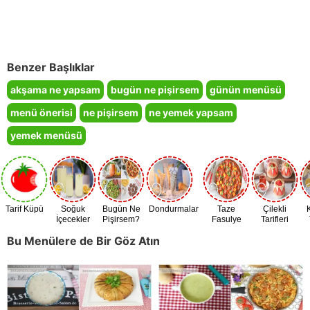
Benzer Başlıklar
akşama ne yapsam
bugün ne pişirsem
günün menüsü
menü önerisi
ne pişirsem
ne yemek yapsam
yemek menüsü
Tarif Küpü
Soğuk
Bugün Ne
Dondurmalar
Taze
Çilekli
İçecekler
Pişirsem?
Fasulye
Tarifleri
Zamanı
Bu Menülere de Bir Göz Atın