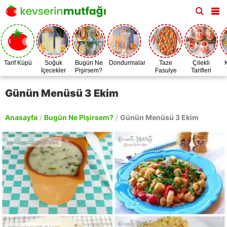
Tarif Küpü
Soğuk
Bugün Ne
Dondurmalar
Taze
Çilekli
İçecekler
Pişirsem?
Fasulye
Tarifleri
Zamanı
Günün Menüsü 3 Ekim
Anasayfa
/
Bugün Ne Pişirsem?
/
Günün Menüsü 3 Ekim