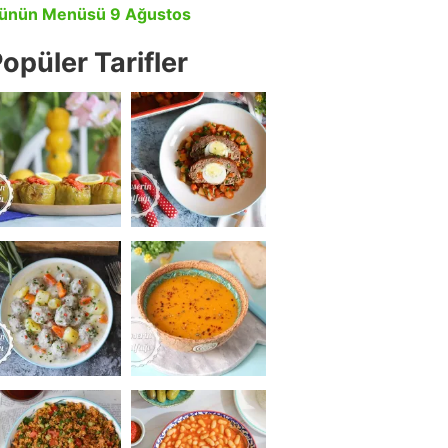
ünün Menüsü 9 Ağustos
opüler Tarifler