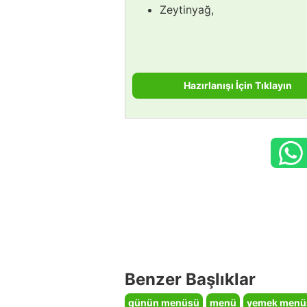
Zeytinyağ,
Hazırlanışı İçin Tıklayın
Benzer Başlıklar
günün menüsü
menü
yemek menü