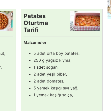
Patates
Oturtma
Tarifi
Malzemeler
ut,
5 adet orta boy patates,
250 g yağsız kıyma,
r,
1 adet soğan,
2 adet yeşil biber,
2 adet domates,
5 yemek kaşığı sıvı yağ,
1 yemek kaşığı salça,