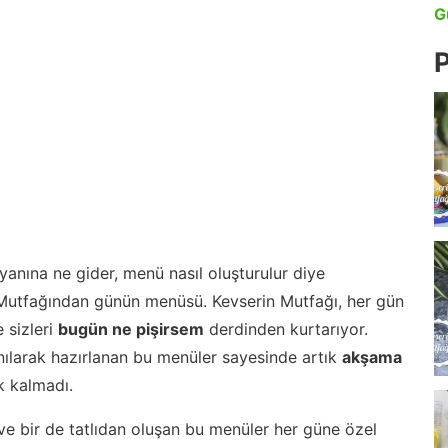
G
P
anına ne gider, menü nasıl oluşturulur diye
 Mutfağından günün menüsü. Kevserin Mutfağı, her gün
 sizleri
bugün ne pişirsem
derdinden kurtarıyor.
nılarak hazırlanan bu menüler sayesinde artık
akşama
 kalmadı.
ve bir de tatlıdan oluşan bu menüler her güne özel