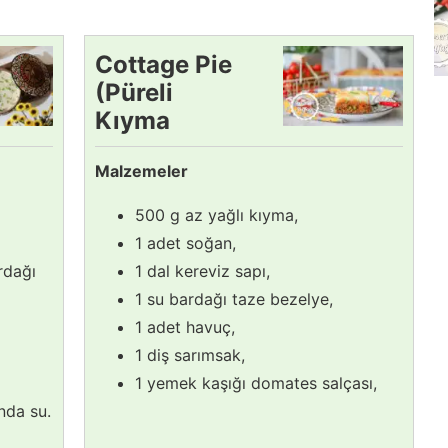
Cottage Pie
(Püreli
Kıyma
Kavurma)
Malzemeler
Tarifi
500 g az yağlı kıyma,
1 adet soğan,
rdağı
1 dal kereviz sapı,
1 su bardağı taze bezelye,
1 adet havuç,
1 diş sarımsak,
1 yemek kaşığı domates salçası,
nda su.