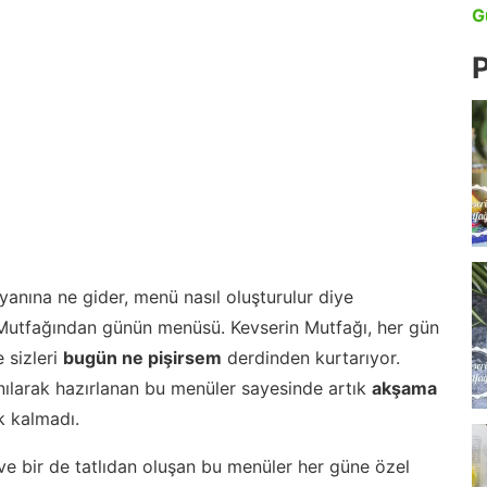
G
P
anına ne gider, menü nasıl oluşturulur diye
 Mutfağından günün menüsü. Kevserin Mutfağı, her gün
 sizleri
bugün ne pişirsem
derdinden kurtarıyor.
nılarak hazırlanan bu menüler sayesinde artık
akşama
 kalmadı.
ve bir de tatlıdan oluşan bu menüler her güne özel