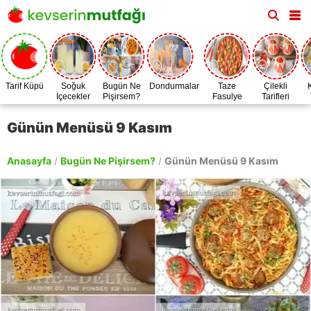
Tarif Küpü
Soğuk
Bugün Ne
Dondurmalar
Taze
Çilekli
İçecekler
Pişirsem?
Fasulye
Tarifleri
Zamanı
Günün Menüsü 9 Kasım
Anasayfa
/
Bugün Ne Pişirsem?
/
Günün Menüsü 9 Kasım