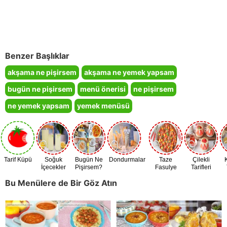
Benzer Başlıklar
akşama ne pişirsem
akşama ne yemek yapsam
bugün ne pişirsem
menü önerisi
ne pişirsem
ne yemek yapsam
yemek menüsü
Tarif Küpü
Soğuk
Bugün Ne
Dondurmalar
Taze
Çilekli
İçecekler
Pişirsem?
Fasulye
Tarifleri
Zamanı
Bu Menülere de Bir Göz Atın