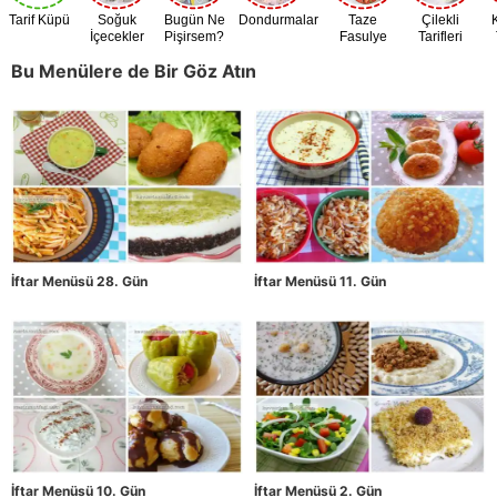
Tarif Küpü
Soğuk
Bugün Ne
Dondurmalar
Taze
Çilekli
İçecekler
Pişirsem?
Fasulye
Tarifleri
Zamanı
Bu Menülere de Bir Göz Atın
İftar Menüsü 28. Gün
İftar Menüsü 11. Gün
İftar Menüsü 10. Gün
İftar Menüsü 2. Gün