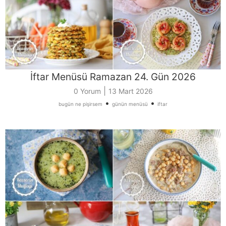
İftar Menüsü Ramazan 24. Gün 2026
|
0 Yorum
13 Mart 2026
•
•
bugün ne pişirsem
günün menüsü
iftar