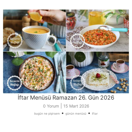
İftar Menüsü Ramazan 26. Gün 2026
|
0 Yorum
15 Mart 2026
•
•
bugün ne pişirsem
günün menüsü
iftar