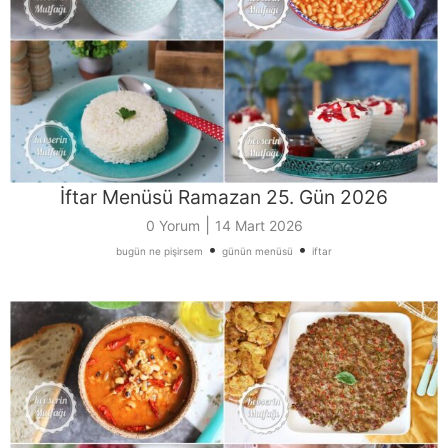
İftar Menüsü Ramazan 25. Gün 2026
|
0 Yorum
14 Mart 2026
•
•
bugün ne pişirsem
günün menüsü
iftar