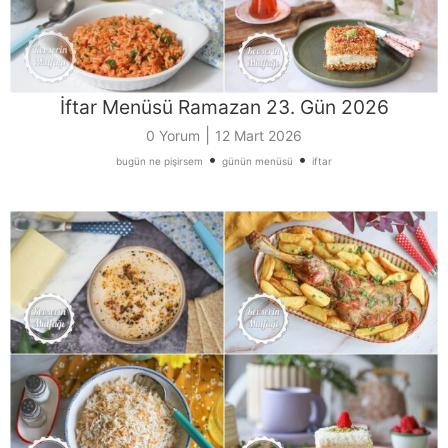
İftar Menüsü Ramazan 23. Gün 2026
|
0 Yorum
12 Mart 2026
•
•
bugün ne pişirsem
günün menüsü
iftar