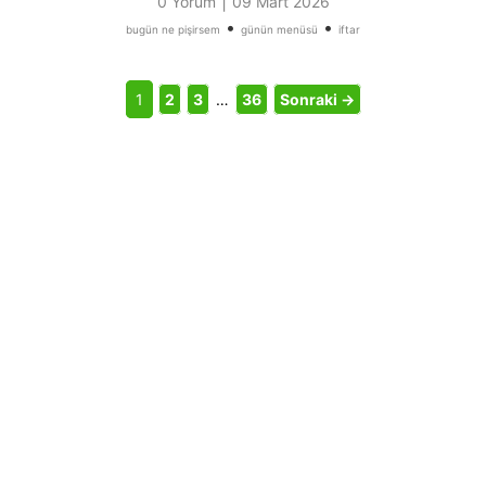
|
0 Yorum
09 Mart 2026
•
•
bugün ne pişirsem
günün menüsü
iftar
1
2
3
…
36
Sonraki →