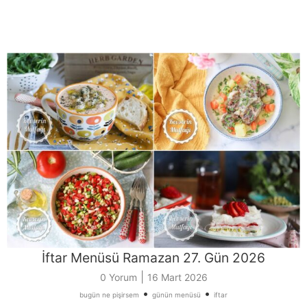
İftar Menüsü Ramazan 27. Gün 2026
|
0 Yorum
16 Mart 2026
•
•
bugün ne pişirsem
günün menüsü
iftar