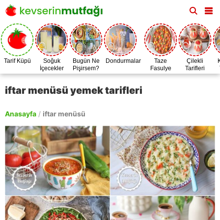
Tarif Küpü
Soğuk
Bugün Ne
Dondurmalar
Taze
Çilekli
İçecekler
Pişirsem?
Fasulye
Tarifleri
Zamanı
iftar menüsü yemek tarifleri
Anasayfa
/
iftar menüsü