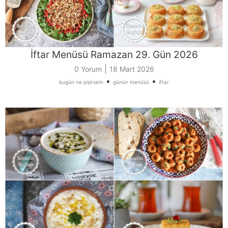
İftar Menüsü Ramazan 29. Gün 2026
|
0 Yorum
18 Mart 2026
•
•
bugün ne pişirsem
günün menüsü
iftar