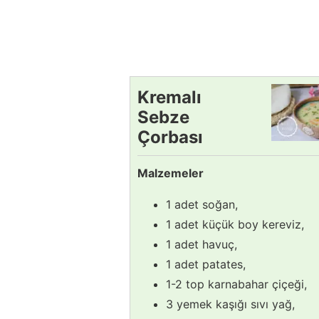
Kremalı
Sebze
Çorbası
Tarifi
Malzemeler
1 adet soğan,
1 adet küçük boy kereviz,
1 adet havuç,
1 adet patates,
1-2 top karnabahar çiçeği,
3 yemek kaşığı sıvı yağ,