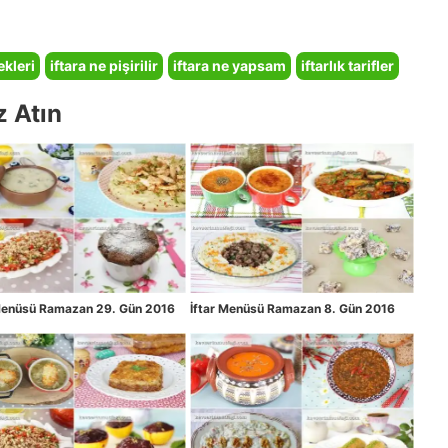
ekleri
iftara ne pişirilir
iftara ne yapsam
iftarlık tarifler
z Atın
 Menüsü Ramazan 29. Gün 2016
İftar Menüsü Ramazan 8. Gün 2016