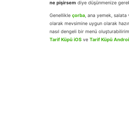
ne pişirsem
diye düşünmenize gerek
Genellikle
çorba
, ana yemek, salata 
olarak mevsimine uygun olarak hazır
nasıl dengeli bir menü oluşturabiliri
Tarif Küpü iOS
ve
Tarif Küpü Andro