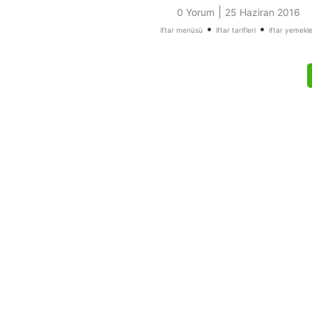
|
0 Yorum
25 Haziran 2016
•
•
iftar menüsü
iftar tarifleri
iftar yemekle