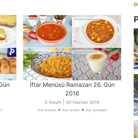
G
P
 Gün
İftar Menüsü Ramazan 26. Gün
2016
|
0 Yorum
30 Haziran 2016
•
•
ri
iftar menüsü
iftar tarifleri
iftar yemekleri