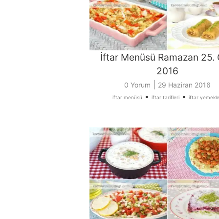
İftar Menüsü Ramazan 25.
2016
|
0 Yorum
29 Haziran 2016
•
•
iftar menüsü
iftar tarifleri
iftar yemekle