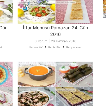
 Gün
İftar Menüsü Ramazan 24. Gün
2016
|
0 Yorum
28 Haziran 2016
•
•
ri
iftar menüsü
iftar tarifleri
iftar yemekleri