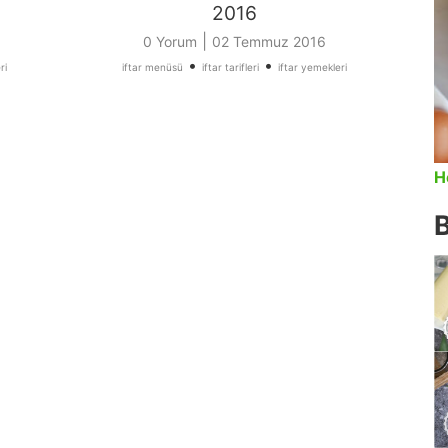
2016
|
0 Yorum
02 Temmuz 2016
•
•
ri
iftar menüsü
iftar tarifleri
iftar yemekleri
H