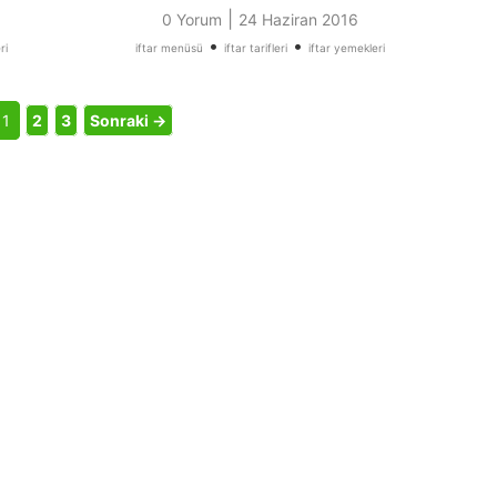
|
0 Yorum
24 Haziran 2016
•
•
ri
iftar menüsü
iftar tarifleri
iftar yemekleri
1
2
3
Sonraki →