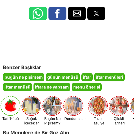
Benzer Başlıklar
bugün ne pişirsem
günün menüsü
iftar
iftar menüleri
iftar menüsü
iftara ne yapsam
menü önerisi
Tarif Küpü
Soğuk
Bugün Ne
Dondurmalar
Taze
Çilekli
İçecekler
Pişirsem?
Fasulye
Tarifleri
Zamanı
Bu Menülere de Bir Göz Atın