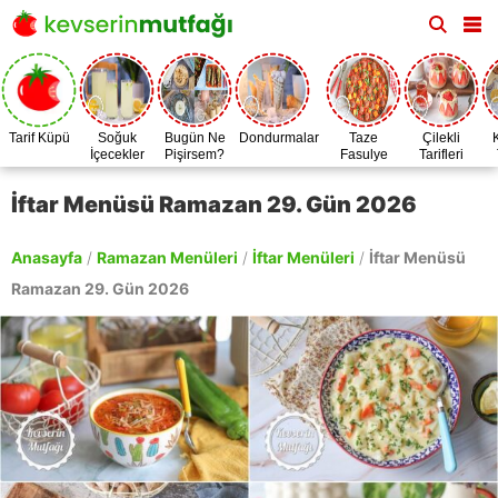
Tarif Küpü
Soğuk
Bugün Ne
Dondurmalar
Taze
Çilekli
İçecekler
Pişirsem?
Fasulye
Tarifleri
Zamanı
İftar Menüsü Ramazan 29. Gün 2026
Anasayfa
/
Ramazan Menüleri
/
İftar Menüleri
/
İftar Menüsü
Ramazan 29. Gün 2026