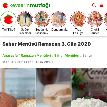
Tarif Küpü
Soğuk
Bugün Ne
Dondurmalar
Taze
Çilekli
İçecekler
Pişirsem?
Fasulye
Tarifleri
Zamanı
Sahur Menüsü Ramazan 3. Gün 2020
Anasayfa
/
Ramazan Menüleri
/
Sahur Menüleri
/
Sahur
Menüsü Ramazan 3. Gün 2020