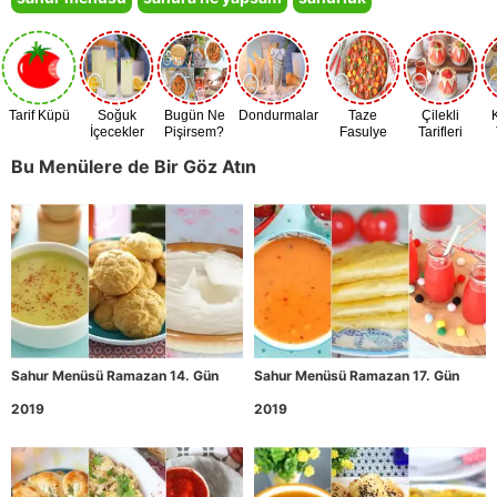
Tarif Küpü
Soğuk
Bugün Ne
Dondurmalar
Taze
Çilekli
İçecekler
Pişirsem?
Fasulye
Tarifleri
Zamanı
Bu Menülere de Bir Göz Atın
Sahur Menüsü Ramazan 14. Gün
Sahur Menüsü Ramazan 17. Gün
2019
2019