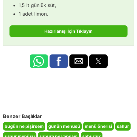
1,5 lt günlük süt,
1 adet limon.
Hazırlanışı İçin Tıklayın
Benzer Başlıklar
bugün ne pişirsem
günün menüsü
menü önerisi
sahur
sahur menüsü
sahura ne yapsam
sahurluk