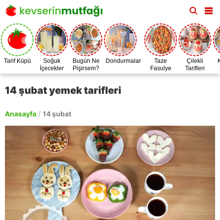
Tarif Küpü
Soğuk
Bugün Ne
Dondurmalar
Taze
Çilekli
İçecekler
Pişirsem?
Fasulye
Tarifleri
Zamanı
14 şubat yemek tarifleri
Anasayfa
/
14 şubat