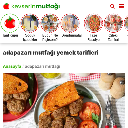
Tarif Küpü
Soğuk
Bugün Ne
Dondurmalar
Taze
Çilekli
İçecekler
Pişirsem?
Fasulye
Tarifleri
Zamanı
adapazarı mutfağı yemek tarifleri
Anasayfa
/
adapazarı mutfağı