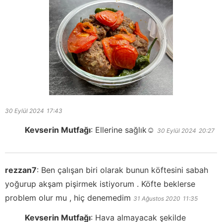
30 Eylül 2024
17:43
Kevserin Mutfağı
:
Ellerine sağlık☺️
30 Eylül 2024
20:27
rezzan7
:
Ben çalışan biri olarak bunun köftesini sabah
yoğurup akşam pişirmek istiyorum . Köfte beklerse
problem olur mu , hiç denemedim
31 Ağustos 2020
11:35
Kevserin Mutfağı
:
Hava almayacak şekilde