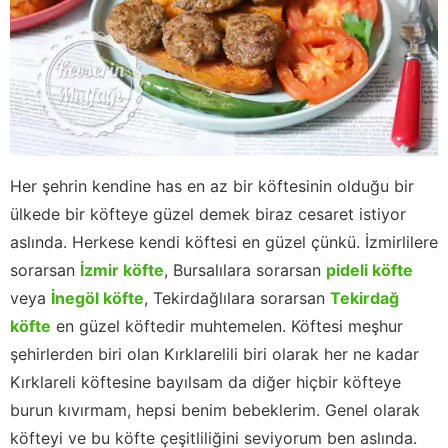
Her şehrin kendine has en az bir köftesinin olduğu bir
ülkede bir köfteye güzel demek biraz cesaret istiyor
aslında. Herkese kendi köftesi en güzel çünkü. İzmirlilere
sorarsan
İzmir köfte
, Bursalılara sorarsan
pideli köfte
veya
İnegöl köfte
, Tekirdağlılara sorarsan
Tekirdağ
köfte
en güzel köftedir muhtemelen. Köftesi meşhur
şehirlerden biri olan Kırklarelili biri olarak her ne kadar
Kırklareli köftesine bayılsam da diğer hiçbir köfteye
burun kıvırmam, hepsi benim bebeklerim. Genel olarak
köfteyi ve bu köfte çeşitliliğini seviyorum ben aslında.