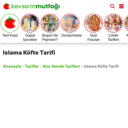
Tarif Küpü
Soğuk
Bugün Ne
Dondurmalar
Taze
Çilekli
İçecekler
Pişirsem?
Fasulye
Tarifleri
Zamanı
Islama Köfte Tarifi
Anasayfa
/
Tarifler
/
Ana Yemek Tarifleri
/
Islama Köfte Tarifi