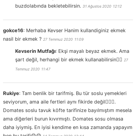
buzdolabında bekletebilirsin.
31 Ağustos 2020
12:12
gokce16
:
Merhaba Kevser Hanim kullandiginiz ekmek
nasil bir ekmek ?
27 Temmuz 2020
11:09
Kevserin Mutfağı
:
Ekşi mayalı beyaz ekmek. Ama
şart değil, herhangi bir ekmek kullanabilirsin👍🏻
27
Temmuz 2020
11:47
Rukiye
:
Tam benlik bir tarifmiş. Bu tür soslu yemekleri
seviyorum, ama aile fertleri aynı fikirde değil🤷🏼‍♀️.
Domates soslu tavuk köfte tarifinize bayılmıştım mesela
ama diğerleri burun kıvırmıştı. Domates sosu olmasa
daha iyiymiş. En iyisi kendime en kısa zamanda yapayım
ben bu tarifi😋😋