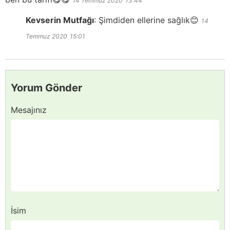
14 Temmuz 2020
13:44
Kevserin Mutfağı
:
Şimdiden ellerine sağlık😊
14
Temmuz 2020
15:01
Yorum Gönder
Mesajınız
İsim