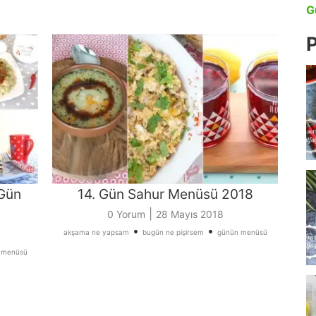
G
P
 Gün
14. Gün Sahur Menüsü 2018
|
0 Yorum
28 Mayıs 2018
•
•
akşama ne yapsam
bugün ne pişirsem
günün menüsü
 menüsü