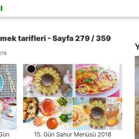
k tarifleri - Sayfa 279 / 359
Y
279
 Gün
15. Gün Sahur Menüsü 2018