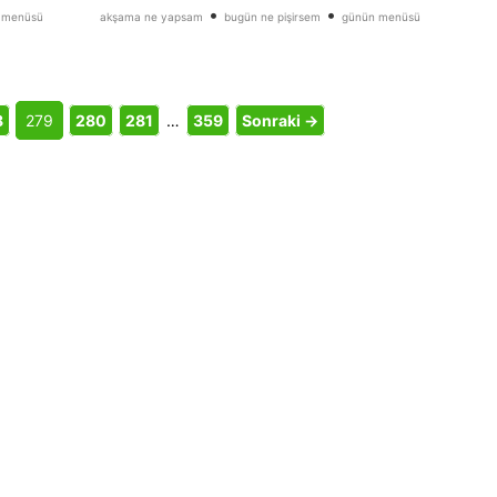
•
•
 menüsü
akşama ne yapsam
bugün ne pişirsem
günün menüsü
8
279
280
281
…
359
Sonraki →