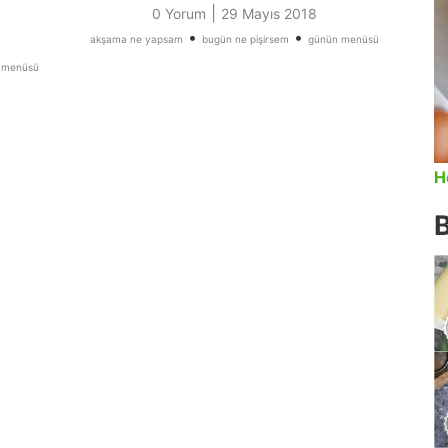
|
0 Yorum
29 Mayıs 2018
•
•
akşama ne yapsam
bugün ne pişirsem
günün menüsü
 menüsü
H