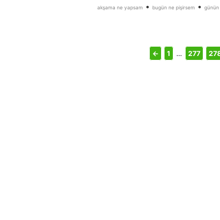
•
•
akşama ne yapsam
bugün ne pişirsem
günün
←
1
…
277
27