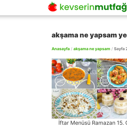
akşama ne yapsam yeme
Anasayfa
/
akşama ne yapsam
/
Sayfa 
İftar Menüsü Ramazan 15.