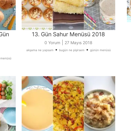
 Gün
13. Gün Sahur Menüsü 2018
|
0 Yorum
27 Mayıs 2018
•
•
akşama ne yapsam
bugün ne pişirsem
günün menüsü
 menüsü