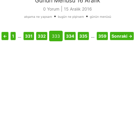
Günün Menüsü 16 Aralık
|
0 Yorum
15 Aralık 2016
•
•
akşama ne yapsam
bugün ne pişirsem
günün menüsü
←
1
…
331
332
333
334
335
…
359
Sonraki →