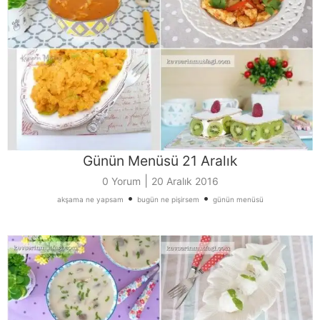
Günün Menüsü 21 Aralık
|
0 Yorum
20 Aralık 2016
•
•
akşama ne yapsam
bugün ne pişirsem
günün menüsü