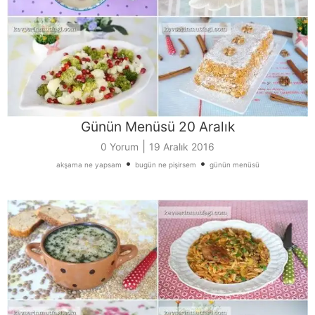
Günün Menüsü 20 Aralık
|
0 Yorum
19 Aralık 2016
•
•
akşama ne yapsam
bugün ne pişirsem
günün menüsü