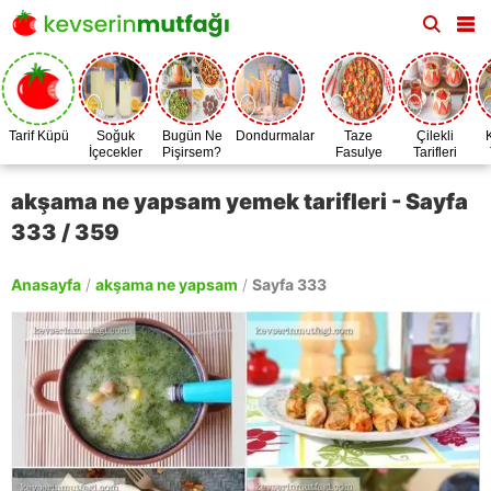
Tarif Küpü
Soğuk
Bugün Ne
Dondurmalar
Taze
Çilekli
İçecekler
Pişirsem?
Fasulye
Tarifleri
Zamanı
akşama ne yapsam yemek tarifleri - Sayfa
333 / 359
Anasayfa
/
akşama ne yapsam
/
Sayfa 333