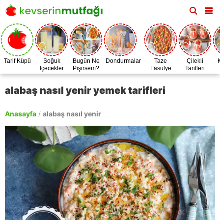
Tarif Küpü
Soğuk
Bugün Ne
Dondurmalar
Taze
Çilekli
İçecekler
Pişirsem?
Fasulye
Tarifleri
Zamanı
alabaş nasıl yenir yemek tarifleri
Anasayfa
/
alabaş nasıl yenir