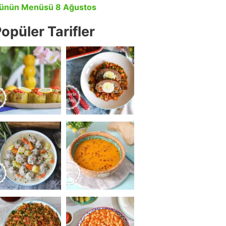
ünün Menüsü 8 Ağustos
opüler Tarifler