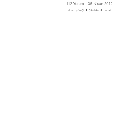
|
112 Yorum
05 Nisan 2012
•
•
alman çöreği
Çikolata
donat