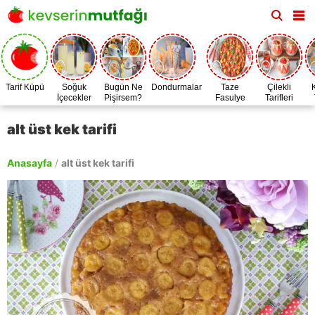
Tarif Küpü
Soğuk
Bugün Ne
Dondurmalar
Taze
Çilekli
İçecekler
Pişirsem?
Fasulye
Tarifleri
Zamanı
alt üst kek tarifi
Anasayfa
/
alt üst kek tarifi