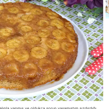
kalıpla yapmış ve oldukça sorun yaşamıştım sızdırdığı