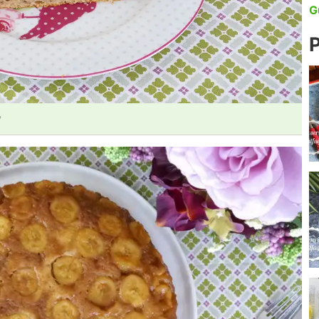
G
P
*