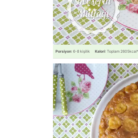
Porsiyon
: 6-8 kişilik
Kalori
: Toplam 2605kcal