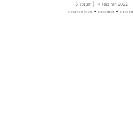
|
5 Yorum
14 Haziran 2022
•
•
arepa nasıl yapılır
arepa nedir
arepa tari