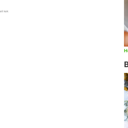
li kek
H