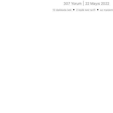
|
307 Yorum
22 Mayıs 2022
•
•
10 dakikada kek
2 kişilik kek tarifi
az malzeme