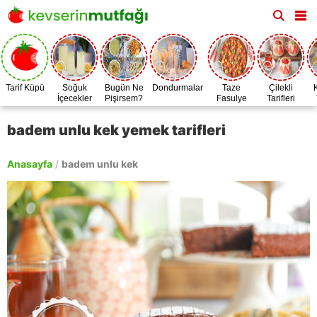
Tarif Küpü
Soğuk
Bugün Ne
Dondurmalar
Taze
Çilekli
İçecekler
Pişirsem?
Fasulye
Tarifleri
Zamanı
badem unlu kek yemek tarifleri
Anasayfa
/
badem unlu kek