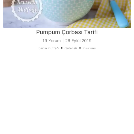
Pumpum Çorbası Tarifi
|
19 Yorum
26 Eylül 2019
•
•
bartın mutfağı
glutensiz
mısır unu