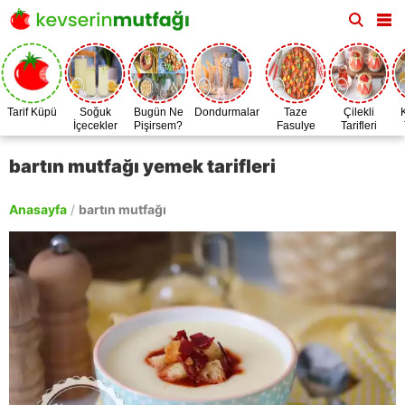
Tarif Küpü
Soğuk
Bugün Ne
Dondurmalar
Taze
Çilekli
İçecekler
Pişirsem?
Fasulye
Tarifleri
Zamanı
bartın mutfağı yemek tarifleri
Anasayfa
/
bartın mutfağı