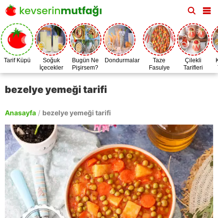
Tarif Küpü
Soğuk
Bugün Ne
Dondurmalar
Taze
Çilekli
İçecekler
Pişirsem?
Fasulye
Tarifleri
Zamanı
bezelye yemeği tarifi
Anasayfa
/
bezelye yemeği tarifi