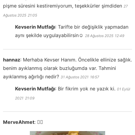
pişme süresini kestiremiyorum, teşekkürler şimdiden
27
Ağustos 2025
21:05
Kevserin Mutfağı
:
Tarifte bir değişiklik yapmadan
aynı şekilde uygulayabilirsin☺️
28 Ağustos 2025
12:49
hannaz
:
Merhaba Kevser Hanım. Öncelikle ellinize sağlık.
benim ayıklanmış olarak buzluğumda var. Tahmini
ayıklanmış ağırlığı nedir?
31 Ağustos 2021
16:57
Kevserin Mutfağı
:
Bir fikrim yok ne yazık ki.
01 Eylül
2021
21:09
MerveAhmet
:
👍🏻