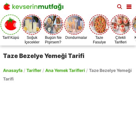
Tarif Küpü
Soğuk
Bugün Ne
Dondurmalar
Taze
Çilekli
İçecekler
Pişirsem?
Fasulye
Tarifleri
Zamanı
Taze Bezelye Yemeği Tarifi
Anasayfa
/
Tarifler
/
Ana Yemek Tarifleri
/
Taze Bezelye Yemeği
Tarifi