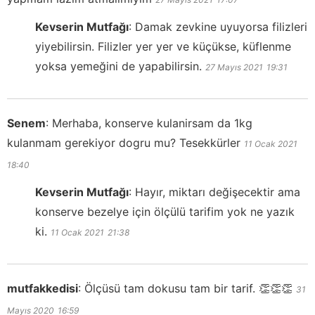
Kevserin Mutfağı
:
Damak zevkine uyuyorsa filizleri
yiyebilirsin. Filizler yer yer ve küçükse, küflenme
yoksa yemeğini de yapabilirsin.
27 Mayıs 2021
19:31
Senem
:
Merhaba, konserve kulanirsam da 1kg
kulanmam gerekiyor dogru mu? Tesekkürler
11 Ocak 2021
18:40
Kevserin Mutfağı
:
Hayır, miktarı değişecektir ama
konserve bezelye için ölçülü tarifim yok ne yazık
ki.
11 Ocak 2021
21:38
mutfakkedisi
:
Ölçüsü tam dokusu tam bir tarif. 👏👏👏
31
Mayıs 2020
16:59