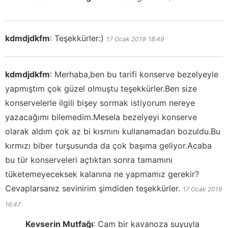
kdmdjdkfm
:
Teşekkürler:)
17 Ocak 2019
18:49
kdmdjdkfm
:
Merhaba,ben bu tarifi konserve bezelyeyle
yapmıştım çok güzel olmuştu teşekkürler.Ben size
konservelerle ilgili bişey sormak istiyorum nereye
yazacağımı bilemedim.Mesela bezelyeyi konserve
olarak aldım çok az bi kısmını kullanamadan bozuldu.Bu
kırmızı biber turşusunda da çok başıma geliyor.Acaba
bu tür konserveleri açtıktan sonra tamamını
tüketemeyeceksek kalanına ne yapmamız gerekir?
Cevaplarsanız sevinirim şimdiden teşekkürler.
17 Ocak 2019
16:47
Kevserin Mutfağı
:
Cam bir kavanoza suyuyla