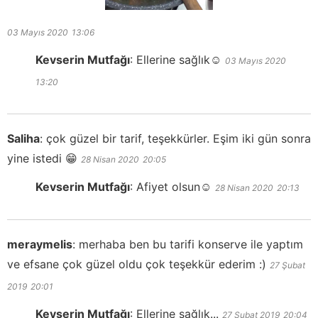
03 Mayıs 2020
13:06
Kevserin Mutfağı
:
Ellerine sağlık☺️
03 Mayıs 2020
13:20
Saliha
:
çok güzel bir tarif, teşekkürler. Eşim iki gün sonra
yine istedi 😁
28 Nisan 2020
20:05
Kevserin Mutfağı
:
Afiyet olsun☺️
28 Nisan 2020
20:13
meraymelis
:
merhaba ben bu tarifi konserve ile yaptım
ve efsane çok güzel oldu çok teşekkür ederim :)
27 Şubat
2019
20:01
Kevserin Mutfağı
:
Ellerine sağlık...
27 Şubat 2019
20:04