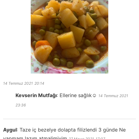
14 Temmuz 2021
20:14
Kevserin Mutfağı
:
Ellerine sağlık☺️
14 Temmuz 2021
23:36
Aygul
:
Taze iç bezelye dolapta filizlendi 3 günde Ne
yapmam lazım atmalimiyim
27 Mayıs 2021
17:07