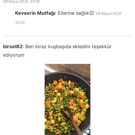
08 Mayıs 2020
02:16
Kevserin Mutfağı
:
Ellerine sağlık😊
08 Mayıs 2020
10:53
birsel82
:
Ben biraz kuşbaşıda ekledim teşekkür
ediyorum