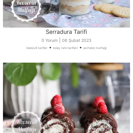
Serradura Tarifi
|
0 Yorum
06 Şubat 2023
•
•
bisküvili tarifler
kolay tatlı tarifleri
portekiz mutfağı