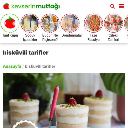
Tarif Küpü
Soğuk
Bugün Ne
Dondurmalar
Taze
Çilekli
İçecekler
Pişirsem?
Fasulye
Tarifleri
Zamanı
bisküvili tarifler
Anasayfa
/
bisküvili tarifler