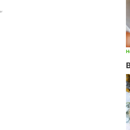
lar
H