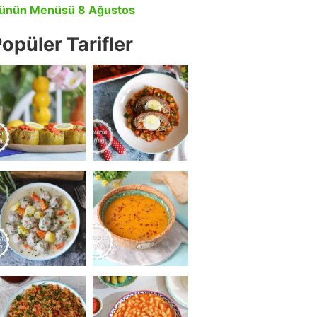
ünün Menüsü 8 Ağustos
opüler Tarifler