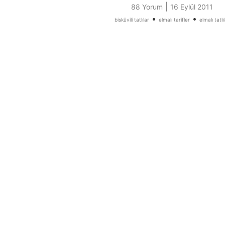
|
88 Yorum
16 Eylül 2011
•
•
bisküvili tatlılar
elmalı tarifler
elmalı tatlı