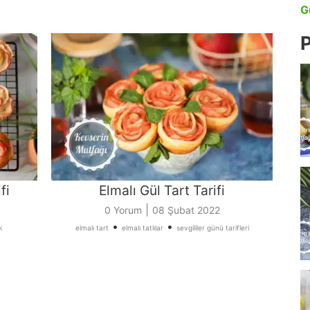
G
P
fi
Elmalı Gül Tart Tarifi
|
0 Yorum
08 Şubat 2022
•
•
k
elmalı tart
elmalı tatlılar
sevgililer günü tarifleri