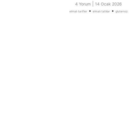
|
4 Yorum
14 Ocak 2026
•
•
elmalı tarifler
elmalı tatlılar
glutensiz