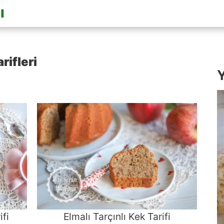
rifleri
Y
ifi
Elmalı Tarçınlı Kek Tarifi