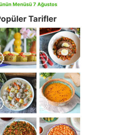
ünün Menüsü 7 Ağustos
opüler Tarifler