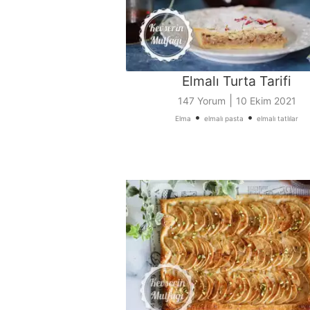
Elmalı Turta Tarifi
|
147 Yorum
10 Ekim 2021
•
•
Elma
elmalı pasta
elmalı tatlılar