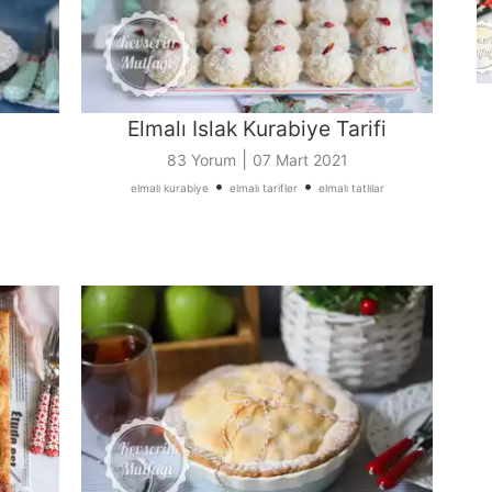
Elmalı Islak Kurabiye Tarifi
|
83 Yorum
07 Mart 2021
•
•
elmalı kurabiye
elmalı tarifler
elmalı tatlılar