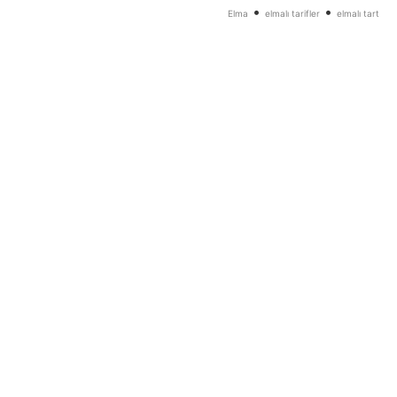
•
•
Elma
elmalı tarifler
elmalı tart