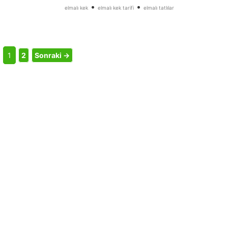
•
•
elmalı kek
elmalı kek tarifi
elmalı tatlılar
1
2
Sonraki →