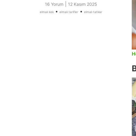
|
16 Yorum
12 Kasım 2025
•
•
elmalı kek
elmalı tarifler
elmalı tatlılar
H