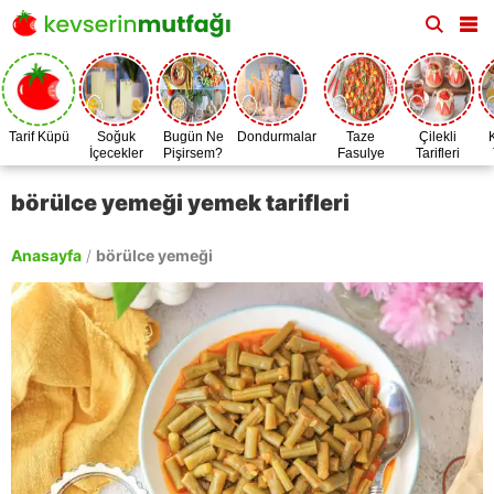
Tarif Küpü
Soğuk
Bugün Ne
Dondurmalar
Taze
Çilekli
İçecekler
Pişirsem?
Fasulye
Tarifleri
Zamanı
börülce yemeği yemek tarifleri
Anasayfa
/
börülce yemeği