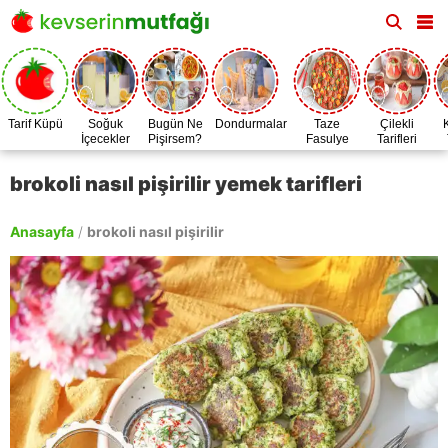
Tarif Küpü
Soğuk
Bugün Ne
Dondurmalar
Taze
Çilekli
İçecekler
Pişirsem?
Fasulye
Tarifleri
Zamanı
brokoli nasıl pişirilir yemek tarifleri
Anasayfa
/
brokoli nasıl pişirilir