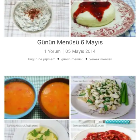
Günün Menüsü 6 Mayıs
|
1 Yorum
05 Mayıs 2014
•
•
bugün ne pişirsem
günün menüsü
yemek menüsü