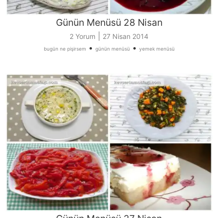
Günün Menüsü 28 Nisan
|
2 Yorum
27 Nisan 2014
•
•
bugün ne pişirsem
günün menüsü
yemek menüsü