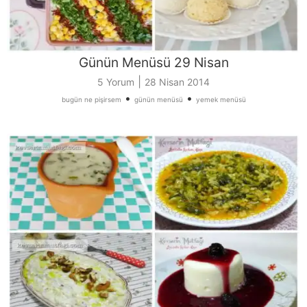
Günün Menüsü 29 Nisan
|
5 Yorum
28 Nisan 2014
•
•
bugün ne pişirsem
günün menüsü
yemek menüsü