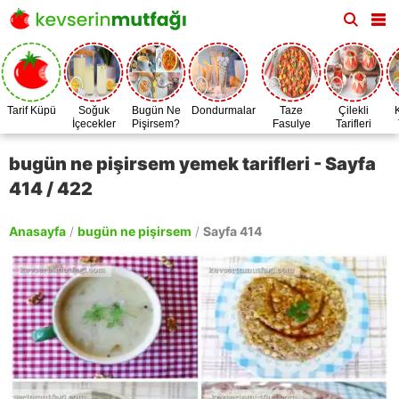
Tarif Küpü
Soğuk
Bugün Ne
Dondurmalar
Taze
Çilekli
İçecekler
Pişirsem?
Fasulye
Tarifleri
Zamanı
bugün ne pişirsem yemek tarifleri - Sayfa
414 / 422
Anasayfa
/
bugün ne pişirsem
/
Sayfa 414