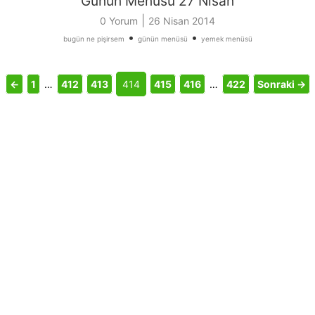
Günün Menüsü 27 Nisan
|
0 Yorum
26 Nisan 2014
•
•
bugün ne pişirsem
günün menüsü
yemek menüsü
←
1
…
412
413
414
415
416
…
422
Sonraki →