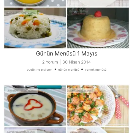
Günün Menüsü 1 Mayıs
|
2 Yorum
30 Nisan 2014
•
•
bugün ne pişirsem
günün menüsü
yemek menüsü