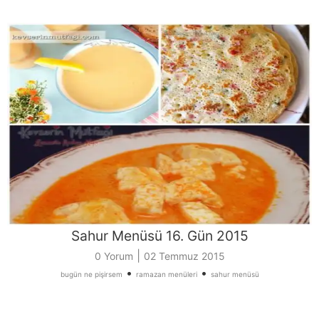
Sahur Menüsü 16. Gün 2015
|
0 Yorum
02 Temmuz 2015
•
•
bugün ne pişirsem
ramazan menüleri
sahur menüsü