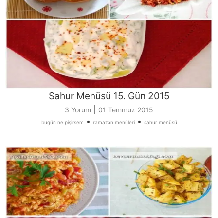
Sahur Menüsü 15. Gün 2015
|
3 Yorum
01 Temmuz 2015
•
•
bugün ne pişirsem
ramazan menüleri
sahur menüsü