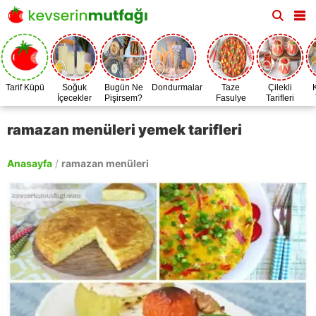
Tarif Küpü
Soğuk
Bugün Ne
Dondurmalar
Taze
Çilekli
İçecekler
Pişirsem?
Fasulye
Tarifleri
Zamanı
ramazan menüleri yemek tarifleri
Anasayfa
/
ramazan menüleri