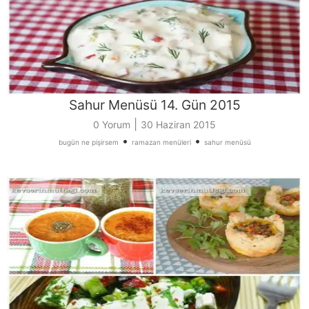
Sahur Menüsü 14. Gün 2015
|
0 Yorum
30 Haziran 2015
•
•
bugün ne pişirsem
ramazan menüleri
sahur menüsü