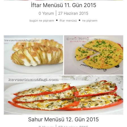
İftar Menüsü 11. Gün 2015
|
0 Yorum
27 Haziran 2015
•
•
bugün ne pişirsem
iftar menüsü
ne pişirsem
Sahur Menüsü 12. Gün 2015