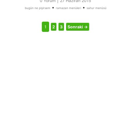
|
0 Yorum
27 Haziran 2015
•
•
bugün ne pişirsem
ramazan menüleri
sahur menüsü
1
2
3
Sonraki →