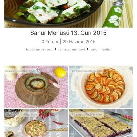
Sahur Menüsü 13. Gün 2015
|
0 Yorum
29 Haziran 2015
•
•
bugün ne pişirsem
ramazan menüleri
sahur menüsü